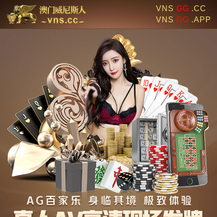
VNS
GG
.CC
VNS
GG
.APP